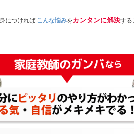
カンタンに解決
え身につければ
こんな悩み
を
する