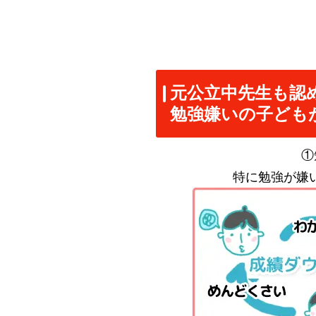
元公立中先生も認
勉強嫌いの子ども
①
特に勉強が嫌