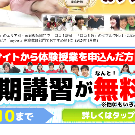
のエリア別・家庭教師部門で 「口コミ評価」「口コミ数」のダブルでNo.1（2025/9
ス『mybest』家庭教師部門でおすすめ第1位（2024年1月度）