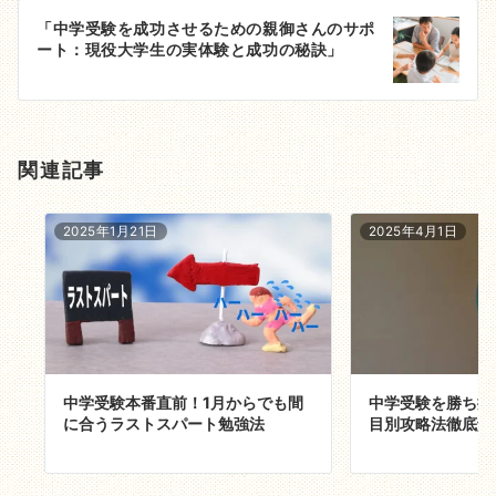
ゲ
「中学受験を成功させるための親御さんのサポ
ート：現役大学生の実体験と成功の秘訣」
ー
シ
ョ
関連記事
ン
2025年1月21日
2025年4月1日
中学受験本番直前！1月からでも間
中学受験を勝ち抜
に合うラストスパート勉強法
目別攻略法徹底解