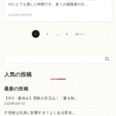
のにとても適した時期です。多くの保護者の方...
2024年12月10日
投
…
1
2
6
次へ
稿
ナ
ビ
ゲ
人気の投稿
ー
シ
最新の投稿
ョ
【中3・夏休み】受験の天王山！「夏を制...
ン
2026年8月1日
不登校は兄弟に影響する？よくある変化...