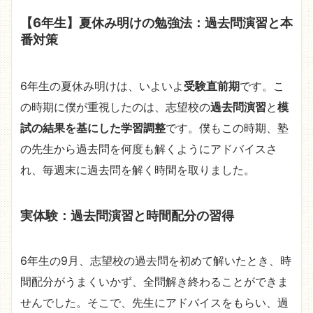
【6年生】夏休み明けの勉強法：過去問演習と本
番対策
6年生の夏休み明けは、いよいよ
受験直前期
です。こ
の時期に僕が重視したのは、志望校の
過去問演習
と
模
試の結果を基にした学習調整
です。僕もこの時期、塾
の先生から過去問を何度も解くようにアドバイスさ
れ、毎週末に過去問を解く時間を取りました。
実体験：過去問演習と時間配分の習得
6年生の9月、志望校の過去問を初めて解いたとき、時
間配分がうまくいかず、全問解き終わることができま
せんでした。そこで、先生にアドバイスをもらい、過