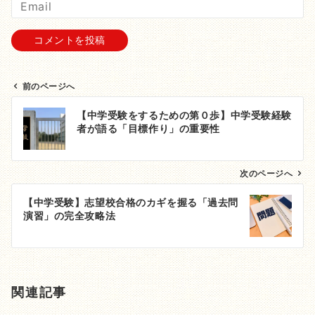
前のページへ
投
【中学受験をするための第０歩】中学受験経験
稿
者が語る「目標作り」の重要性
ナ
次のページへ
ビ
ゲ
【中学受験】志望校合格のカギを握る「過去問
演習」の完全攻略法
ー
シ
ョ
関連記事
ン