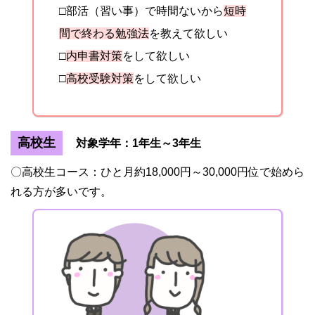
□部活（習い事）で時間ないから
短時
間で終わる勉強法
を教えて欲しい
□
内申書対策
をして欲しい
□
高校受験対策
をして欲しい
高校生
対象学年：1年生～3年生
〇高校生コース：ひと月約18,000円～30,000円位で始めら
れる方が多いです。