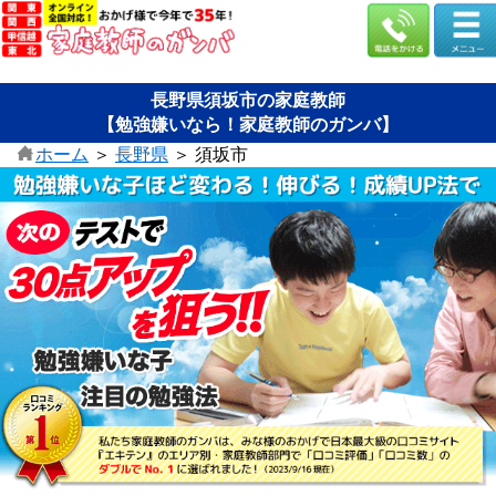
長野県須坂市の家庭教師
【勉強嫌いなら！家庭教師のガンバ】
ホーム
＞
長野県
＞
須坂市