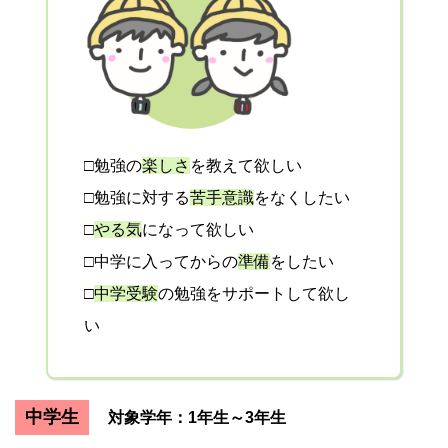
□勉強の
楽しさ
を教えて欲しい
□勉強に対する
苦手意識
をなくしたい
□
やる気
になって欲しい
□中学に入ってからの
準備
をしたい
□
中学受験
の勉強をサポートして欲し
い
中学生
対象学年：1年生～3年生