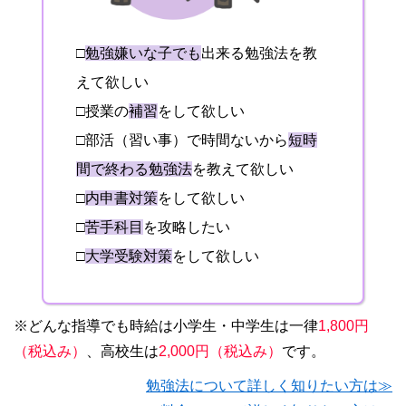
□
勉強嫌いな子でも
出来る勉強法を教
えて欲しい
□授業の
補習
をして欲しい
□部活（習い事）で時間ないから
短時
間で終わる勉強法
を教えて欲しい
□
内申書対策
をして欲しい
□
苦手科目
を攻略したい
□
大学受験対策
をして欲しい
※どんな指導でも時給は小学生・中学生は一律
1,800円
（税込み）
、高校生は
2,000円（税込み）
です。
勉強法について詳しく知りたい方は≫