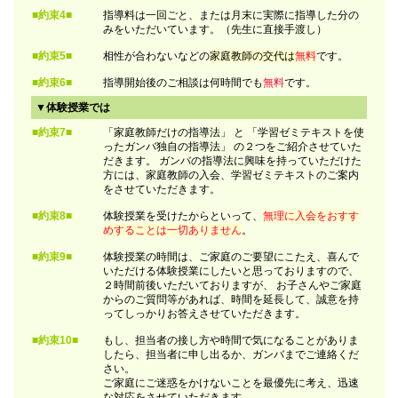
■約束4■
指導料は一回ごと、または月末に実際に指導した分の
みをいただいています。（先生に直接手渡し）
■約束5■
相性が合わないなどの
家庭教師の交代は
無料
です。
■約束6■
指導開始後のご相談は何時間でも
無料
です。
▼体験授業では
■約束7■
「家庭教師だけの指導法」 と 「学習ゼミテキストを使
ったガンバ独自の指導法」 の２つをご紹介させていた
だきます。 ガンバの指導法に興味を持っていただけた
方には、家庭教師の入会、学習ゼミテキストのご案内
をさせていただきます。
■約束8■
体験授業を受けたからといって、
無理に入会をおすす
めすることは一切ありません
。
■約束9■
体験授業の時間は、ご家庭のご要望にこたえ、喜んで
いただける体験授業にしたいと思っておりますので、
２時間前後いただいておりますが、 お子さんやご家庭
からのご質問等があれば、時間を延長して、誠意を持
ってしっかりお答えさせていただきます。
■約束10■
もし、担当者の接し方や時間で気になることがありま
したら、担当者に申し出るか、ガンバまでご連絡くだ
さい。
ご家庭にご迷惑をかけないことを最優先に考え、迅速
な対応をさせていただきます。