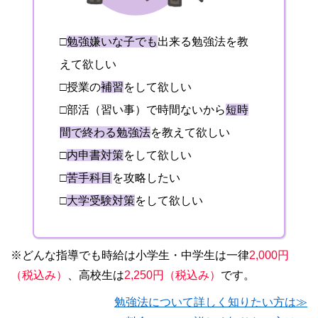
□
勉強嫌いな子でも
出来る勉強法を教
えて欲しい
□授業の
補習
をして欲しい
□部活（習い事）で時間ないから
短時
間で終わる勉強法
を教えて欲しい
□
内申書対策
をして欲しい
□
苦手科目
を攻略したい
□
大学受験対策
をして欲しい
※どんな指導でも時給は小学生・中学生は一律
2,000円
（税込み）
、高校生は
2,250円（税込み）
です。
勉強法について詳しく知りたい方は≫