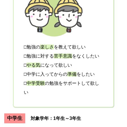
□勉強の
楽しさ
を教えて欲しい
□勉強に対する
苦手意識
をなくしたい
□
やる気
になって欲しい
□中学に入ってからの
準備
をしたい
□
中学受験
の勉強をサポートして欲し
い
中学生
対象学年：1年生～3年生