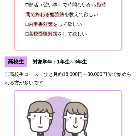
□部活（習い事）で時間ないから
短時
間で終わる勉強法
を教えて欲しい
□
内申書対策
をして欲しい
□
高校受験対策
をして欲しい
高校生
対象学年：1年生～3年生
〇高校生コース：ひと月約18,000円～30,000円位で始めら
れる方が多いです。