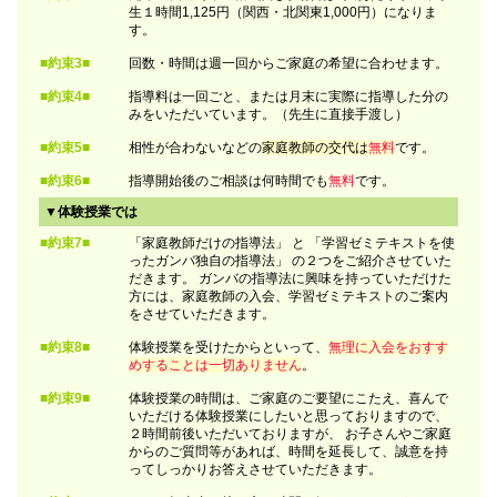
生１時間1,125円（関西・北関東1,000円）になりま
す。
■約束3■
回数・時間は週一回からご家庭の希望に合わせます。
■約束4■
指導料は一回ごと、または月末に実際に指導した分の
みをいただいています。（先生に直接手渡し）
■約束5■
相性が合わないなどの
家庭教師の交代は
無料
です。
■約束6■
指導開始後のご相談は何時間でも
無料
です。
▼体験授業では
■約束7■
「家庭教師だけの指導法」 と 「学習ゼミテキストを使
ったガンバ独自の指導法」 の２つをご紹介させていた
だきます。 ガンバの指導法に興味を持っていただけた
方には、家庭教師の入会、学習ゼミテキストのご案内
をさせていただきます。
■約束8■
体験授業を受けたからといって、
無理に入会をおすす
めすることは一切ありません
。
■約束9■
体験授業の時間は、ご家庭のご要望にこたえ、喜んで
いただける体験授業にしたいと思っておりますので、
２時間前後いただいておりますが、 お子さんやご家庭
からのご質問等があれば、時間を延長して、誠意を持
ってしっかりお答えさせていただきます。