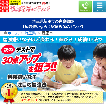
埼玉県新座市の家庭教師
【勉強嫌いなら！家庭教師のガンバ】
ホーム
＞
埼玉県
＞
新座市