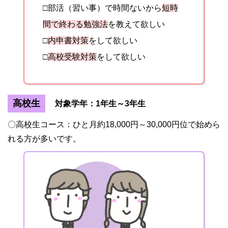
□部活（習い事）で時間ないから
短時
間で終わる勉強法
を教えて欲しい
□
内申書対策
をして欲しい
□
高校受験対策
をして欲しい
高校生
対象学年：1年生～3年生
〇高校生コース：ひと月約18,000円～30,000円位で始めら
れる方が多いです。