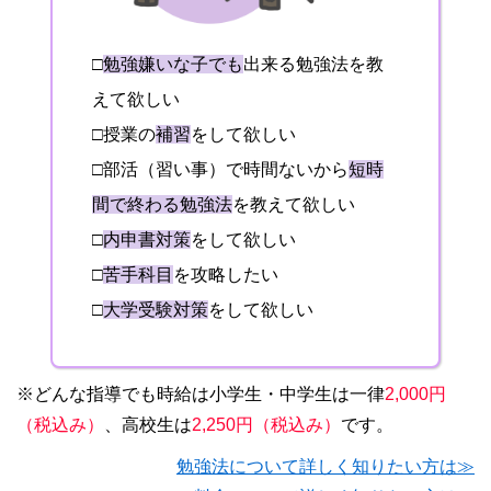
□
勉強嫌いな子でも
出来る勉強法を教
えて欲しい
□授業の
補習
をして欲しい
□部活（習い事）で時間ないから
短時
間で終わる勉強法
を教えて欲しい
□
内申書対策
をして欲しい
□
苦手科目
を攻略したい
□
大学受験対策
をして欲しい
※どんな指導でも時給は小学生・中学生は一律
2,000円
（税込み）
、高校生は
2,250円（税込み）
です。
勉強法について詳しく知りたい方は≫