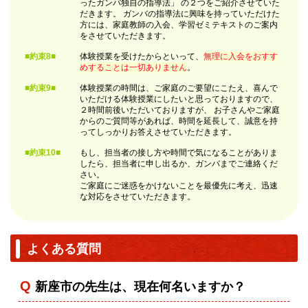
ったガンバ独自の指導法」 の２つをご紹介させていた
だきます。 ガンバの指導法に興味を持っていただけた
方には、家庭教師の入会、学習ゼミテキストのご案内
をさせていただきます。
■約束8■
体験授業を受けたからといって、
無理に入会をおすす
めすることは一切ありません
。
■約束9■
体験授業の時間は、ご家庭のご要望にこたえ、喜んで
いただける体験授業にしたいと思っておりますので、
２時間前後いただいておりますが、 お子さんやご家庭
からのご質問等があれば、時間を延長して、誠意を持
ってしっかりお答えさせていただきます。
■約束10■
もし、担当者の接し方や時間で気になることがありま
したら、担当者に申し出るか、ガンバまでご連絡くだ
さい。
ご家庭にご迷惑をかけないことを最優先に考え、迅速
な対応をさせていただきます。
よくある質問
新座市の先生は、現在何名いますか？