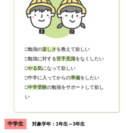
□勉強の
楽しさ
を教えて欲しい
□勉強に対する
苦手意識
をなくしたい
□
やる気
になって欲しい
□中学に入ってからの
準備
をしたい
□
中学受験
の勉強をサポートして欲し
い
中学生
対象学年：1年生～3年生