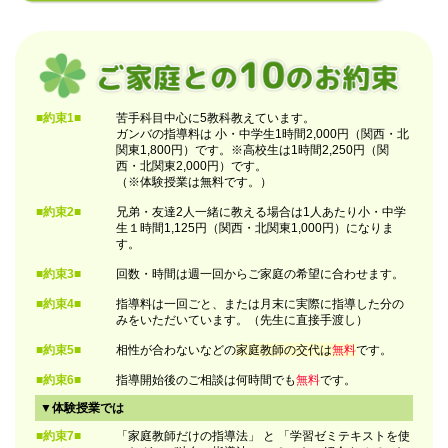
■約束1■
苦手科目中心に5教科教えています。
ガンバの指導料は 小・中学生1時間2,000円（関西・北
関東1,800円）です。※高校生は1時間2,250円（関
西・北関東2,000円）です。
（※体験授業は無料です。）
■約束2■
兄弟・友達2人一緒に教える場合は1人あたり小・中学
生１時間1,125円（関西・北関東1,000円）になりま
す。
■約束3■
回数・時間は週一回からご家庭の希望に合わせます。
■約束4■
指導料は一回ごと、または月末に実際に指導した分の
みをいただいています。（先生に直接手渡し）
■約束5■
相性が合わないなどの
家庭教師の交代は
無料
です。
■約束6■
指導開始後のご相談は何時間でも
無料
です。
▼体験授業では
■約束7■
「家庭教師だけの指導法」 と 「学習ゼミテキストを使