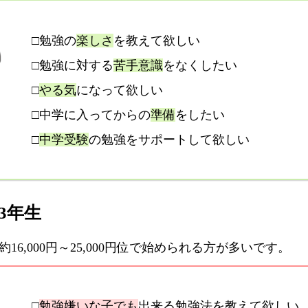
□勉強の
楽しさ
を教えて欲しい
□勉強に対する
苦手意識
をなくしたい
□
やる気
になって欲しい
□中学に入ってからの
準備
をしたい
□
中学受験
の勉強をサポートして欲しい
3年生
6,000円～25,000円位で始められる方が多いです。
□
勉強嫌いな子でも
出来る勉強法を教えて欲しい