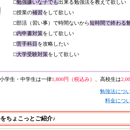
□
勉強嫌いな子でも
出来る勉強法を教えて欲しい
□授業の
補習
をして欲しい
□部活（習い事）で時間ないから
短時間で終わる
□
内申書対策
をして欲しい
□
苦手科目
を攻略したい
□
大学受験対策
をして欲しい
小学生・中学生は一律
1,800円（税込み）
、高校生は
2,
勉強法につ
料金につ
をちょこっとご紹介♪