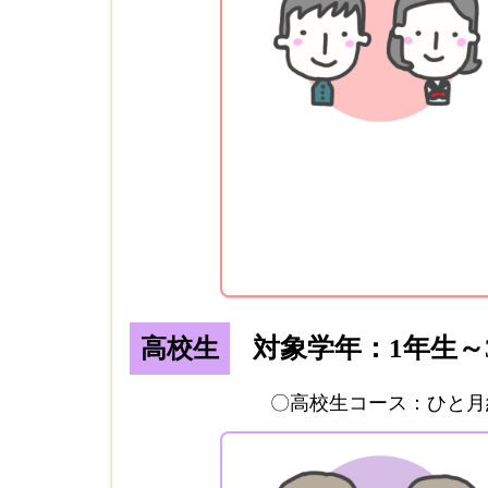
対象学年：1年生～
高校生
〇高校生コース：ひと月約1