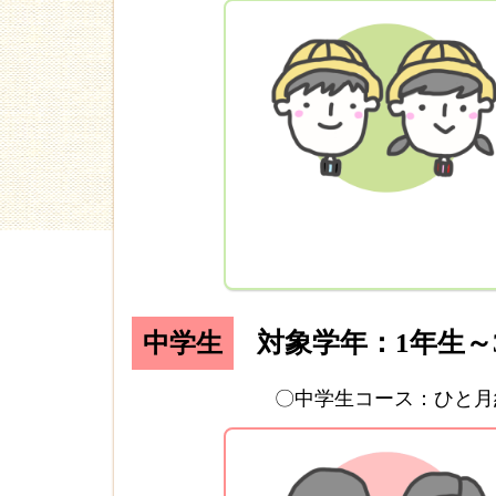
対象学年：1年生～
中学生
〇中学生コース：ひと月約1