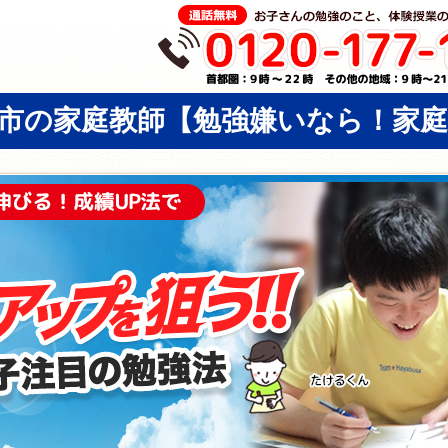
市の家庭教師
【勉強嫌いなら！家