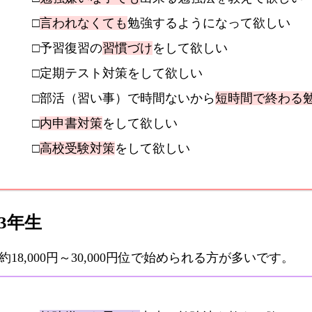
□
言われなくても
勉強するようになって欲しい
□予習復習の
習慣づけ
をして欲しい
□定期テスト対策をして欲しい
□部活（習い事）で時間ないから
短時間で終わる
□
内申書対策
をして欲しい
□
高校受験対策
をして欲しい
3年生
8,000円～30,000円位で始められる方が多いです。