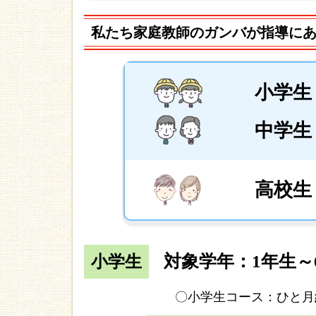
私たち家庭教師のガンバが指導に
小学生
中学生
高校生
対象学年：1年生～
小学生
〇小学生コース：ひと月約1