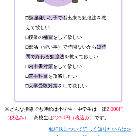
□
勉強嫌いな子でも
出来る勉強法を教
えて欲しい
□授業の
補習
をして欲しい
□部活（習い事）で時間ないから
短時
間で終わる勉強法
を教えて欲しい
□
内申書対策
をして欲しい
□
苦手科目
を攻略したい
□
大学受験対策
をして欲しい
※どんな指導でも時給は小学生・中学生は一律
2,000円
（税込み）
、高校生は
2,250円（税込み）
です。
勉強法について詳しく知りたい方は≫