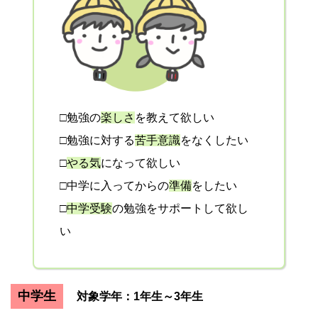
□勉強の
楽しさ
を教えて欲しい
□勉強に対する
苦手意識
をなくしたい
□
やる気
になって欲しい
□中学に入ってからの
準備
をしたい
□
中学受験
の勉強をサポートして欲し
い
中学生
対象学年：1年生～3年生