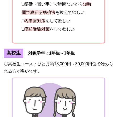
□部活（習い事）で時間ないから
短時
間で終わる勉強法
を教えて欲しい
□
内申書対策
をして欲しい
□
高校受験対策
をして欲しい
高校生
対象学年：1年生～3年生
〇高校生コース：ひと月約18,000円～30,000円位で始めら
れる方が多いです。