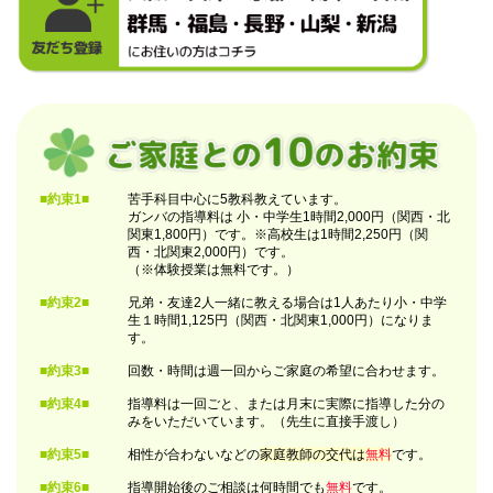
■約束1■
苦手科目中心に5教科教えています。
ガンバの指導料は 小・中学生1時間2,000円（関西・北
関東1,800円）です。※高校生は1時間2,250円（関
西・北関東2,000円）です。
（※体験授業は無料です。）
■約束2■
兄弟・友達2人一緒に教える場合は1人あたり小・中学
生１時間1,125円（関西・北関東1,000円）になりま
す。
■約束3■
回数・時間は週一回からご家庭の希望に合わせます。
■約束4■
指導料は一回ごと、または月末に実際に指導した分の
みをいただいています。（先生に直接手渡し）
■約束5■
相性が合わないなどの
家庭教師の交代は
無料
です。
■約束6■
指導開始後のご相談は何時間でも
無料
です。