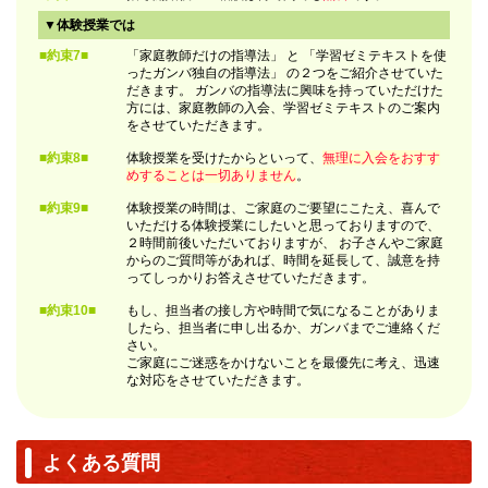
▼体験授業では
■約束7■
「家庭教師だけの指導法」 と 「学習ゼミテキストを使
ったガンバ独自の指導法」 の２つをご紹介させていた
だきます。 ガンバの指導法に興味を持っていただけた
方には、家庭教師の入会、学習ゼミテキストのご案内
をさせていただきます。
■約束8■
体験授業を受けたからといって、
無理に入会をおすす
めすることは一切ありません
。
■約束9■
体験授業の時間は、ご家庭のご要望にこたえ、喜んで
いただける体験授業にしたいと思っておりますので、
２時間前後いただいておりますが、 お子さんやご家庭
からのご質問等があれば、時間を延長して、誠意を持
ってしっかりお答えさせていただきます。
■約束10■
もし、担当者の接し方や時間で気になることがありま
したら、担当者に申し出るか、ガンバまでご連絡くだ
さい。
ご家庭にご迷惑をかけないことを最優先に考え、迅速
な対応をさせていただきます。
よくある質問