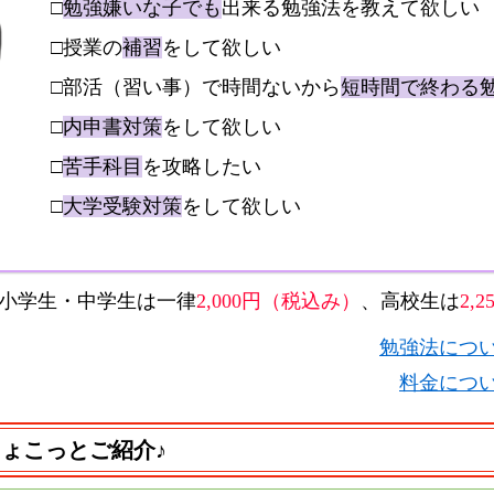
□
勉強嫌いな子でも
出来る勉強法を教えて欲しい
□授業の
補習
をして欲しい
□部活（習い事）で時間ないから
短時間で終わる
□
内申書対策
をして欲しい
□
苦手科目
を攻略したい
□
大学受験対策
をして欲しい
小学生・中学生は一律
2,000円（税込み）
、高校生は
2,
勉強法につ
料金につ
ょこっとご紹介♪