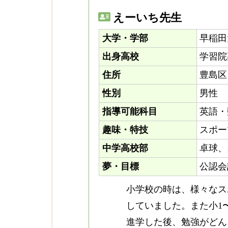
えーいち先生
大学・学部
早稲田
出身高校
学習院
住所
豊島区
性別
男性
指導可能科目
英語・
趣味・特技
スポー
中学高校部
卓球、
夢・目標
公認会
小学校の時は、様々なス
していました。また小1
進学した後、勉強がどん