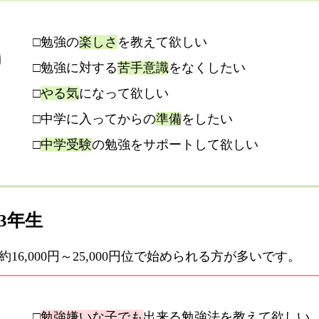
□勉強の
楽しさ
を教えて欲しい
□勉強に対する
苦手意識
をなくしたい
□
やる気
になって欲しい
□中学に入ってからの
準備
をしたい
□
中学受験
の勉強をサポートして欲しい
3年生
6,000円～25,000円位で始められる方が多いです。
□
勉強嫌いな子でも
出来る勉強法を教えて欲しい