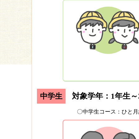
対象学年：1年生～
中学生
〇中学生コース：ひと月約1