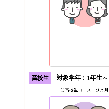
対象学年：1年生～
高校生
〇高校生コース：ひと月約1