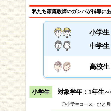
私たち家庭教師のガンバが指導に
小学生
中学生
高校生
対象学年：1年生～
小学生
〇小学生コース：ひと月約1