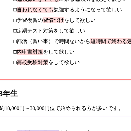
□
言われなくても
勉強するようになって欲しい
□予習復習の
習慣づけ
をして欲しい
□定期テスト対策をして欲しい
□部活（習い事）で時間ないから
短時間で終わる
□
内申書対策
をして欲しい
□
高校受験対策
をして欲しい
3年生
8,000円～30,000円位で始められる方が多いです。